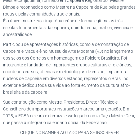
Mestre Canjiquinha, formado em Capoeira Regional por Mestre
Bimba e reconhecido como Mestre na Capoeira de Rua pelas grandes
rodas e pelas comunidades tradicionais.
É o único mestre cuja trajetória reúne de forma legítima as três
escolas fundamentais da capoeira, unindo teoria, prática, vivência e
ancestralidade.
Participou de apresentações históricas, como a demonstração de
Capoeira e Maculelê no Museu de Arte Moderna (RJ) no lançamento
dos selos dos Correios em homenagem ao Folclore Brasileiro. Foi
integrante e fundador de importantes grupos culturais e folclóricos,
coordenou cursos, oficinas e metodologias de ensino, implantou
núcleos de Capoeira em diversos estados, representou o Brasil no
exterior e dedicou toda sua vida ao fortalecimento da cultura afro-
brasileira e da capoeira.
Sua contribuição como Mestre, Presidente, Diretor Técnico e
Conselheiro de importantes instituições marcou uma geração. Em
2025, a FCBA celebra e eterniza esse legado com a Taça Mestre Geni,
que passa a integrar o calendário oficial da Federação.
CLIQUE NO BANNER AO LADO PARA SE INSCREVER